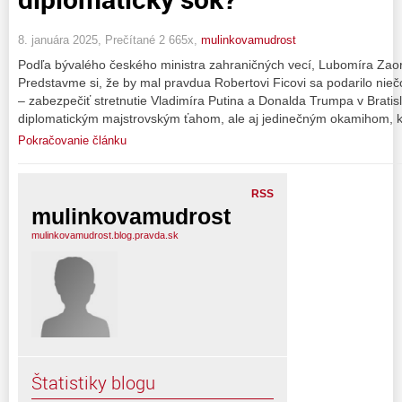
8. januára 2025, Prečítané 2 665x,
mulinkovamudrost
Podľa bývalého českého ministra zahraničných vecí, Lubomíra Zaorál
Predstavme si, že by mal pravdua Robertovi Ficovi sa podarilo niečo
– zabezpečiť stretnutie Vladimíra Putina a Donalda Trumpa v Bratisl
diplomatickým majstrovským ťahom, ale aj jedinečným okamihom, k
Pokračovanie článku
RSS
mulinkovamudrost
mulinkovamudrost.blog.pravda.sk
Štatistiky blogu