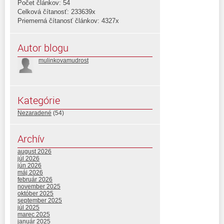
Počet článkov: 54
Celková čítanosť: 233639x
Priemerná čítanosť článkov: 4327x
Autor blogu
mulinkovamudrost
Kategórie
Nezaradené
(54)
Archív
august 2026
júl 2026
jún 2026
máj 2026
február 2026
november 2025
október 2025
september 2025
júl 2025
marec 2025
január 2025