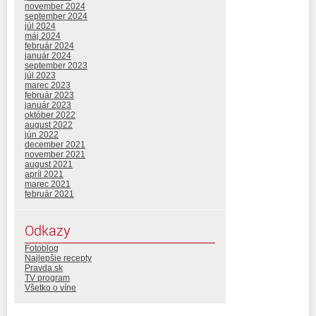
november 2024
september 2024
júl 2024
máj 2024
február 2024
január 2024
september 2023
júl 2023
marec 2023
február 2023
január 2023
október 2022
august 2022
jún 2022
december 2021
november 2021
august 2021
apríl 2021
marec 2021
február 2021
Odkazy
Fotoblog
Najlepšie recepty
Pravda.sk
TV program
Všetko o víne