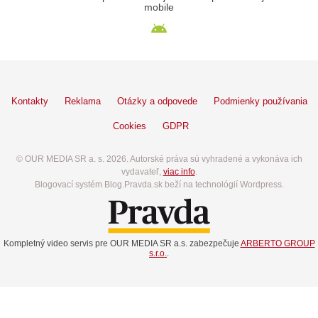
mobile
Kontakty
Reklama
Otázky a odpovede
Podmienky používania
Cookies
GDPR
© OUR MEDIA SR a. s. 2026. Autorské práva sú vyhradené a vykonáva ich
vydavateľ,
viac info
.
Blogovací systém Blog.Pravda.sk beží na technológií Wordpress.
Kompletný video servis pre OUR MEDIA SR a.s. zabezpečuje
ARBERTO GROUP
s.r.o.
.