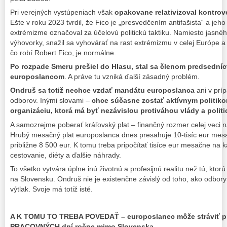
Pri verejných vystúpeniach však
opakovane relativizoval kontrov
Ešte v roku 2023 tvrdil, že Fico je „presvedčením antifašista“ a jeho
extrémizme označoval za účelovú politickú taktiku. Namiesto jasné
výhovorky, snažil sa vyhovárať na rast extrémizmu v celej Európe a 
čo robí Robert Fico, je normálne.
Po rozpade Smeru prešiel do Hlasu, stal sa členom predsedníc
europoslancom
. A práve tu vzniká ďalší zásadný problém.
Ondruš sa totiž nechce vzdať mandátu europoslanca
ani v prí
odborov. Inými slovami –
chce súčasne zostať aktívnym politiko
organizáciu, ktorá má byť nezávislou protiváhou vlády a politi
A samozrejme poberať kráľovský plat – finančný rozmer celej veci 
Hrubý mesačný plat europoslanca dnes presahuje 10-tisíc eur mesa
približne 8 500 eur. K tomu treba pripočítať tisíce eur mesačne na k
cestovanie, diéty a ďalšie náhrady.
To všetko vytvára úplne inú životnú a profesijnú realitu než tú, kto
na Slovensku. Ondruš nie je existenčne závislý od toho, ako odbory
výtlak. Svoje má totiž isté.
A K TOMU TO TREBA POVEDAŤ – europoslanec môže stráviť pri
PRACOVNÝCH dní ročne mimo Slovenska.