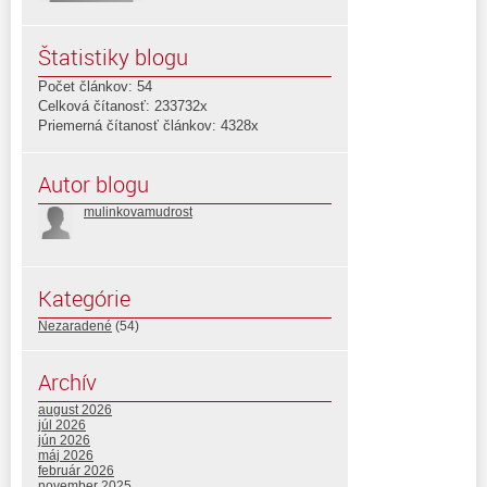
Štatistiky blogu
Počet článkov: 54
Celková čítanosť: 233732x
Priemerná čítanosť článkov: 4328x
Autor blogu
mulinkovamudrost
Kategórie
Nezaradené
(54)
Archív
august 2026
júl 2026
jún 2026
máj 2026
február 2026
november 2025