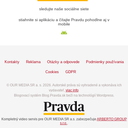
sledujte naše sociálne siete
stiahnite si aplikáciu a čítajte Pravdu pohodlne aj v
mobile
Kontakty
Reklama
Otázky a odpovede
Podmienky používania
Cookies
GDPR
© OUR MEDIA SR a. s. 2026. Autorské práva sú vyhradené a vykonáva ich
vydavateľ,
viac info
.
Blogovací systém Blog.Pravda.sk beží na technológií Wordpress.
Kompletný video servis pre OUR MEDIA SR a.s. zabezpečuje
ARBERTO GROUP
s.r.o.
.