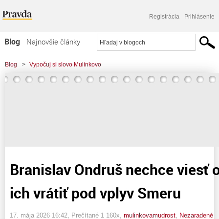
Registrácia
Prihlásenie
Blog
Najnovšie články
Najčítanejšie články
Blog
>
Vypočuj si slovo Mulinkovo
Najkomentovanejšie články
>
Branislav Ondruš nechce viesť odbory. Chce ich vrátiť pod vplyv Smeru
Zoznam blogov
Komerčné blogy
Branislav Ondruš nechce viesť 
ich vrátiť pod vplyv Smeru
17. mája 2026 16:42
, Prečítané 1 160x,
mulinkovamudrost
,
Nezaradené