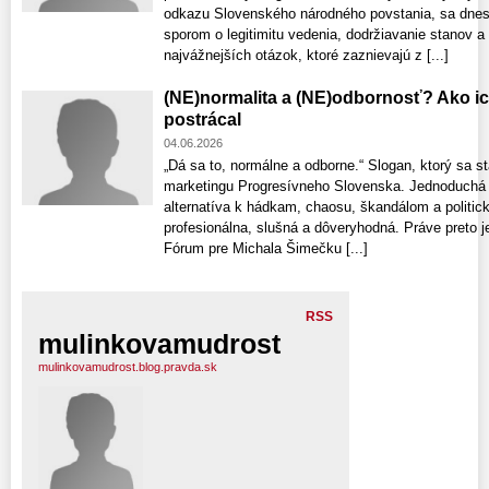
odkazu Slovenského národného povstania, sa dnes 
sporom o legitimitu vedenia, dodržiavanie stanov a 
najvážnejších otázok, ktoré zaznievajú z [...]
(NE)normalita a (NE)odbornosť? Ako i
postrácal
04.06.2026
„Dá sa to, normálne a odborne.“ Slogan, ktorý sa s
marketingu Progresívneho Slovenska. Jednoduchá ve
alternatíva k hádkam, chaosu, škandálom a politic
profesionálna, slušná a dôveryhodná. Práve preto j
Fórum pre Michala Šimečku [...]
RSS
mulinkovamudrost
mulinkovamudrost.blog.pravda.sk