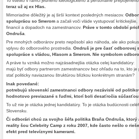
To všetko v rámci jedného ideologického a personálne prepojeného 
teraz už aj ex Hlas.
Mimoriadne dôležitý je aj širší kontext posledných mesiacov.
Odbor
spoluprácu so Smerom
a začali voči vláde vystupovať kritickejšie,
financií a dopadoch na zamestnancov.
Práve v tomto období pric
Ondruša
.
Pre mnohých odborárov preto nepôsobí ako náhoda, ale ako pokus o 
vplyvu do odborového prostredia.
Ondruš je pre časť odborovej
spolupráce s vládou, Hlasom a Smerom. Nie symbolom odborov
A práve tu vzniká možno najzásadnejšia otázka celej kandidatúry:
majú byť odbory partnerom zamestnancov bez ohľadu na to, kto je 
stať politicky naviazanou štruktúrou blízkou konkrétnym stranám?
Inak povedané:
potrebujú slovenskí zamestnanci odbory nezávislé od politiko
hodnotovo previazané s ľuďmi, ktorí boli desaťročia súčasťou
To už nie je otázka jednej kandidatúry. To je otázka budúcnosti ce
Slovensku.
Či odborári chcú za svojho šéfa politika Braňa Ondruša, ktorý a
reality šou Celebrity Camp z roku 2007, kde často nešlo o rieš
efekt pred televíznymi kamerami.