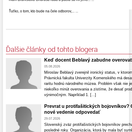
Ťuťko, o tom, kto bude na čele odborov,... ...
Ďalšie články od tohto blogera
Keď docent Beblavý zabudne overovať
05.08.2026
Miroslav Beblavý zverejnil ironický status, v ktor
Právnická fakulta Univerzity Komenského má desať
raritu hodnú národného múzea. Problém však nie je 
niekoľko minút overovania a zistíme, že desať pro
výnimočným. Napríklad 1. [...]
Prevrat u protifašitických bojovníkov? 
nové vedenie odpovedať
29.07.2026
Slovenský zväz protifašistických bojovníkov prec
posledné roky. Organizácia, ktorá by mala byť sym