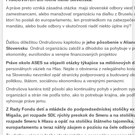
A práve preto vzniká zásadná otázka: majú slovenské odbory viesť 
zamestnancami, alebo manažovať organizáciu na diaľku z Bruselu a 
ktorí ho poslali do europarlamentu, len prostriedkom na zabezpeče
mandátu, alebo bude odbory v skutočnosti riadiť niekto úplne iný?
Ďalšou dôležitou Ondrušovou kapitolou je
jeho pôsobenie v Alian
Slovensku
. Ondruš organizáciu založil a dlhodobo sa pohybuje v pr
ekonomiky, eurofondov a verejne financovaných projektov.
Práve okolo ASES sa objavili otázky týkajúce sa miliónových d
personálnych väzieb na Hlas. Nejde o obvinenia z nelegálneho konan
na Slovensku nevznikol opäť stranícky podporovaný a budovaný ok
politikou, štátom, sociálnou ekonomikou a verejnými peniazmi.
Ondrušova kariéra totiž pôsobí ako kontinuálny pohyb v jednom s
organizácií a strán nie podľa toho, ako to potrebuje krajina, ale pod
vyhovuje práve jemu.
Z Rady Fondu detí a mládeže do podpredsedníckej stoličky e
Migaša, pri rozpade SDĽ rýchly preskok do Smeru a na stoličku
rozpade Smeru k Hlasu a opäť na stoličku štátneho tajomníka
europarlamentu a teraz náhly záujem o pozíciu na čele odboro