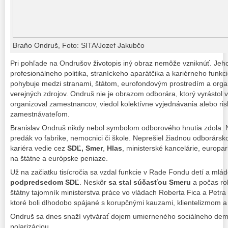
Braňo Ondruš, Foto: SITA/Jozef Jakubčo
Pri pohľade na Ondrušov životopis iný obraz nemôže vzniknúť. Jeh
profesionálneho politika, straníckeho aparátčika a kariérneho funkci
pohybuje medzi stranami, štátom, eurofondovým prostredím a orga
verejných zdrojov. Ondruš nie je obrazom odborára, ktorý vyrástol 
organizoval zamestnancov, viedol kolektívne vyjednávania alebo risk
zamestnávateľom.
Branislav Ondruš nikdy nebol symbolom odborového hnutia zdola.
predák vo fabrike, nemocnici či škole. Neprešiel žiadnou odborárs
kariéra vedie cez
SDĽ,
Smer
,
Hlas
, ministerské kancelárie, europa
na štátne a európske peniaze.
Už na začiatku tisícročia sa vzdal funkcie v Rade Fondu detí a mlá
podpredsedom SDĽ
. Neskôr
sa stal súčasťou Smeru
a počas ro
štátny tajomník ministerstva práce vo vládach Roberta Fica a Petra 
ktoré boli dlhodobo spájané s korupčnými kauzami, klientelizmom a
Ondruš sa dnes snaží vytvárať dojem umierneného sociálneho demok
polarizáciou.