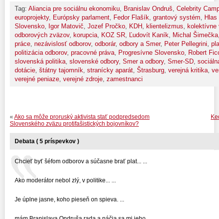
Tag:
Aliancia pre sociálnu ekonomiku
,
Branislav Ondruš
,
Celebrity Cam
europrojekty
,
Európsky parlament
,
Fedor Flašík
,
grantový systém
,
Hlas
Slovensko
,
Igor Matovič
,
Jozef Pročko
,
KDH
,
klientelizmus
,
kolektívne
odborových zväzov
,
korupcia
,
KOZ SR
,
Ľudovít Kaník
,
Michal Šimečka
práce
,
nezávislosť odborov
,
odborár
,
odbory a Smer
,
Peter Pellegrini
,
pl
politizácia odborov
,
pracovné práva
,
Progresívne Slovensko
,
Robert Fic
slovenská politika
,
slovenské odbory
,
Smer a odbory
,
Smer-SD
,
sociálna
dotácie
,
štátny tajomník
,
stranícky aparát
,
Štrasburg
,
verejná kritika
,
ve
verejné peniaze
,
verejné zdroje
,
zamestnanci
«
Ako sa môže proruský aktivista stať podpredsedom
Ke
Slovenského zväzu protifašistických bojovníkov?
Debata ( 5 príspevkov )
Chcieť byť šéfom odborov a súčasne brať plat... ...
Ako moderátor nebol zlý, v politike... ...
Je úplne jasne, koho pieseň on spieva. ...
mám Branislava Ondruša rada a páčia sa mi jeho... ...